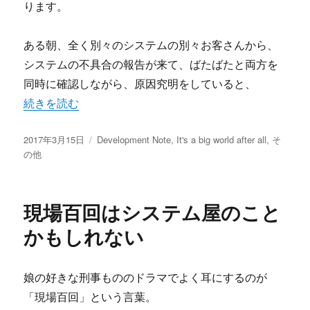
ります。
ある朝、全く別々のシステムの別々お客さんから、
システムの不具合の報告が来て、ばたばたと両方を
同時に確認しながら、原因究明をしていると、
“障害はいつもまとめてやってくる” の
続きを読む
投
カ
2017年3月15日
Development Note
,
It's a big world after all
,
そ
稿
テ
の他
日:
ゴ
リ
ー
現場百回はシステム屋のこと
かもしれない
娘の好きな刑事もののドラマでよく耳にするのが
「現場百回」という言葉。