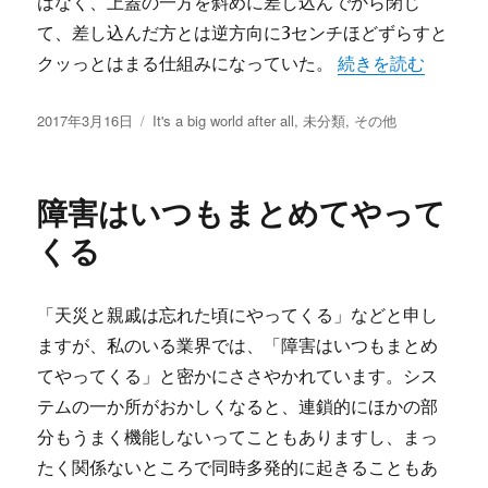
はなく、上蓋の一方を斜めに差し込んでから閉じ
て、差し込んだ方とは逆方向に3センチほどずらすと
“親父の道具箱” の
クッっとはまる仕組みになっていた。
続きを読む
投
カ
2017年3月16日
It's a big world after all
,
未分類
,
その他
稿
テ
日:
ゴ
リ
障害はいつもまとめてやって
ー
くる
「天災と親戚は忘れた頃にやってくる」などと申し
ますが、私のいる業界では、「障害はいつもまとめ
てやってくる」と密かにささやかれています。シス
テムの一か所がおかしくなると、連鎖的にほかの部
分もうまく機能しないってこともありますし、まっ
たく関係ないところで同時多発的に起きることもあ