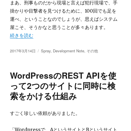
まあ、刑事ものだから現場と言えば犯行現場で、手
掛かりや目撃者を見つけるために、100回でも足を
運べ、ということなのでしょうが、思えばシステム
屋こそ、そうかなと思うことが多々あります。
“現場百回はシステム屋のことかもしれない” の
続きを読む
投
カ
2017年3月14日
Spray
,
Development Note
,
その他
稿
テ
日:
ゴ
リ
WordPressのREST APIを使
ー
って2つのサイトに同時に検
索をかける仕組み
すごく珍しい依頼がありました。
「Wordpressで、AというサイトとBというサイト