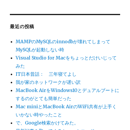
ト
ゲ
対
に
象:
同
ー
時
最近の投稿
に
シ
検
索
MAMPのMySQLのinnodbが壊れてしまって
を
ョ
MySQLが起動しない時
か
Visual Studio for Macをちょっとだけいじって
け
ン
る
みた
仕
IT日本昔話： 三年寝てよし
組
我が家のネットワークが遅い訳
み
に
MacBook AirをWindows10とデュアルブートに
するのがとても簡単だった
Mac miniとMacBook AirのWiFi共有が上手く
いかない時やったこと
で、Google検索かけてみた。