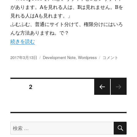
があります。Aを見れる人は、Bは見れません。Bを
見れる人はAも見れます。」
ふむふむ、普通にサイト分けて、権限分けにはいろ
んな方法ありますね。で？
“WordPressのREST APIを使って2つのサイトに同時
続きを読む
投
カ
WordPress
2017年3月13日
Development Note
,
Wordpress
コメント
稿
テ
の
日:
ゴ
REST
リ
API
投
ー
を
ページ
2
使
っ
前の
稿
て
ペー
ジ
2
ナ
つ
の
検
検
ビ
サ
索
索
イ