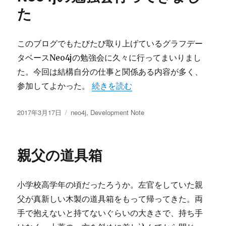
た
このブログでもたびたび取り上げているグラフデー
タベースNeo4jの勉強会に久々に行ってまいりまし
た。今回は結構自分の仕事と関係ある内容が多く、
“Neo4jの勉強会行ってきました” の
参加してよかった。
続きを読む
投
カ
2017年3月17日
neo4j
,
Development Note
稿
テ
日:
ゴ
リ
親父の道具箱
ー
小学校高学年の頃だったろうか。左官をしていた親
父が真新しい木製の道具箱をもって帰ってきた。両
手で抱えないと持てないぐらいの大きさで、持ち手