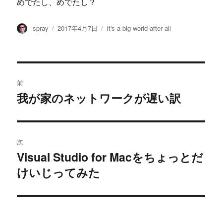
めでたし、めでたし？
投
投
カ
spray
2017年4月7日
It's a big world after all
稿
稿
テ
者
日:
ゴ
リ
ー
投
前
稿
我が家のネットワークが遅い訳
過
去
ナ
の
ビ
投
次
稿:
ゲ
Visual Studio for Macをちょっとだ
次
けいじってみた
の
ー
投
シ
稿:
ョ