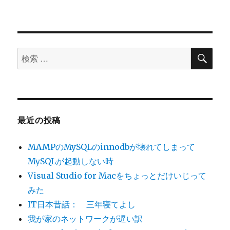
ン
検
検
索
索
対
象:
最近の投稿
MAMPのMySQLのinnodbが壊れてしまって
MySQLが起動しない時
Visual Studio for Macをちょっとだけいじって
みた
IT日本昔話： 三年寝てよし
我が家のネットワークが遅い訳