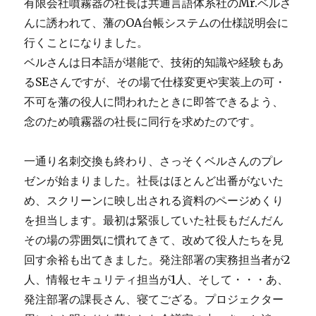
有限会社噴霧器の社長は共通言語体系社のMr.ベルさ
んに誘われて、藩のOA台帳システムの仕様説明会に
行くことになりました。
ベルさんは日本語が堪能で、技術的知識や経験もあ
るSEさんですが、その場で仕様変更や実装上の可・
不可を藩の役人に問われたときに即答できるよう、
念のため噴霧器の社長に同行を求めたのです。
一通り名刺交換も終わり、さっそくベルさんのプレ
ゼンが始まりました。社長はほとんど出番がないた
め、スクリーンに映し出される資料のページめくり
を担当します。最初は緊張していた社長もだんだん
その場の雰囲気に慣れてきて、改めて役人たちを見
回す余裕も出てきました。発注部署の実務担当者が2
人、情報セキュリティ担当が1人、そして・・・あ、
発注部署の課長さん、寝てござる。プロジェクター