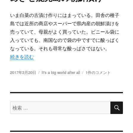
いま白菜の古漬け作りにはまっている。田舎の種子
島では近所の商店やスーパーで県内産の朝鮮漬けを
売っていて、母親がよく買っていた。ビニール袋に
入っていても、南国なので袋の中ですでに酸っぱく
なっている。それも尋常な酸っぱさではない。
“めざせ鹿児島の朝鮮漬け” の
続きを読む
投
カ
め
2017年3月20日
It's a big world after all
1件のコメント
稿
テ
ざ
日:
ゴ
せ
リ
鹿
ー
児
検
島
検
索
の
索
朝
対
鮮
漬
象: