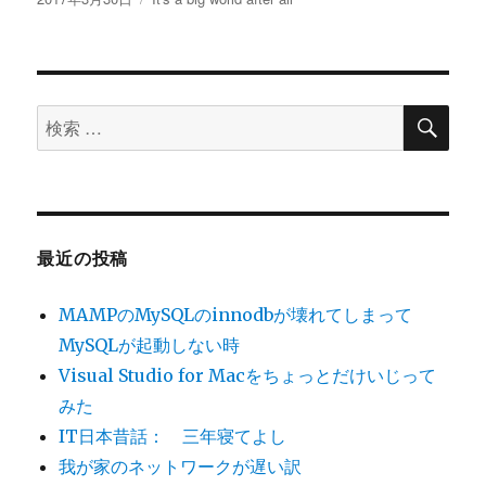
稿
テ
日:
ゴ
リ
ー
検
検
索
索
対
象:
最近の投稿
MAMPのMySQLのinnodbが壊れてしまって
MySQLが起動しない時
Visual Studio for Macをちょっとだけいじって
みた
IT日本昔話： 三年寝てよし
我が家のネットワークが遅い訳