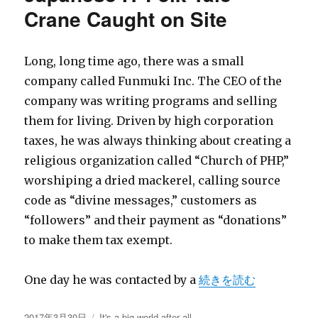
Crane Caught on Site
Long, long time ago, there was a small
company called Funmuki Inc. The CEO of the
company was writing programs and selling
them for living. Driven by high corporation
taxes, he was always thinking about creating a
religious organization called “Church of PHP,”
worshiping a dried mackerel, calling source
code as “divine messages,” customers as
“followers” and their payment as “donations”
to make them tax exempt.
“Japanese IT Folk Ta
One day he was contacted by a
続きを読む
投
カ
2017年3月30日
It's a big world after all