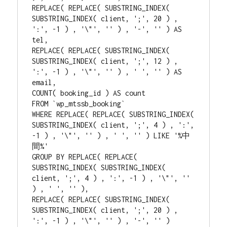
REPLACE( REPLACE( SUBSTRING_INDEX( 
SUBSTRING_INDEX( client, ';', 20 ) , 
':', -1 ) , '\"', '' ) , '-', '' ) AS 
tel, 

REPLACE( REPLACE( SUBSTRING_INDEX( 
SUBSTRING_INDEX( client, ';', 12 ) , 
':', -1 ) , '\"', '' ) , ' ', '' ) AS 
email, 

COUNT( booking_id ) AS count

FROM `wp_mtssb_booking`

WHERE REPLACE( REPLACE( SUBSTRING_INDEX( 
SUBSTRING_INDEX( client, ';', 4 ) , ':', 
-1 ) , '\"', '' ) , ' ', '' ) LIKE '%中
間%'

GROUP BY REPLACE( REPLACE( 
SUBSTRING_INDEX( SUBSTRING_INDEX( 
client, ';', 4 ) , ':', -1 ) , '\"', '' 
) , ' ', '' ),

REPLACE( REPLACE( SUBSTRING_INDEX( 
SUBSTRING_INDEX( client, ';', 20 ) , 
':', -1 ) , '\"', '' ) , '-', '' )