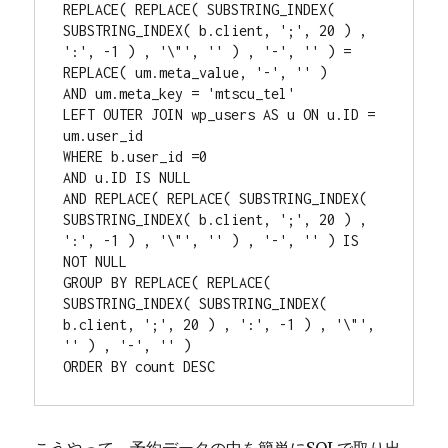
REPLACE( REPLACE( SUBSTRING_INDEX( 
SUBSTRING_INDEX( b.client, ';', 20 ) , 
':', -1 ) , '\"', '' ) , '-', '' ) = 
REPLACE( um.meta_value, '-', '' )

AND um.meta_key = 'mtscu_tel'

LEFT OUTER JOIN wp_users AS u ON u.ID = 
um.user_id

WHERE b.user_id =0

AND u.ID IS NULL

AND REPLACE( REPLACE( SUBSTRING_INDEX( 
SUBSTRING_INDEX( b.client, ';', 20 ) , 
':', -1 ) , '\"', '' ) , '-', '' ) IS 
NOT NULL

GROUP BY REPLACE( REPLACE( 
SUBSTRING_INDEX( SUBSTRING_INDEX( 
b.client, ';', 20 ) , ':', -1 ) , '\"', 
'' ) , '-', '' )

ORDER BY count DESC