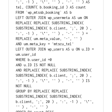
':', -1 ) , '\"', '' ) , '-', '' ) AS 
tel, COUNT( b.booking_id ) AS count

FROM `wp_mtssb_booking` AS b

LEFT OUTER JOIN wp_usermeta AS um ON 
REPLACE( REPLACE( SUBSTRING_INDEX( 
SUBSTRING_INDEX( b.client, ';', 20 ) , 
':', -1 ) , '\"', '' ) , '-', '' ) = 
REPLACE( um.meta_value, '-', '' )

AND um.meta_key = 'mtscu_tel'

LEFT OUTER JOIN wp_users AS u ON u.ID = 
um.user_id

WHERE b.user_id =0

AND u.ID IS NOT NULL

AND REPLACE( REPLACE( SUBSTRING_INDEX( 
SUBSTRING_INDEX( b.client, ';', 20 ) , 
':', -1 ) , '\"', '' ) , '-', '' ) IS 
NOT NULL

GROUP BY REPLACE( REPLACE( 
SUBSTRING_INDEX( SUBSTRING_INDEX( 
b.client, ';', 20 ) , ':', -1 ) , '\"', 
'' ) , '-', '' )
