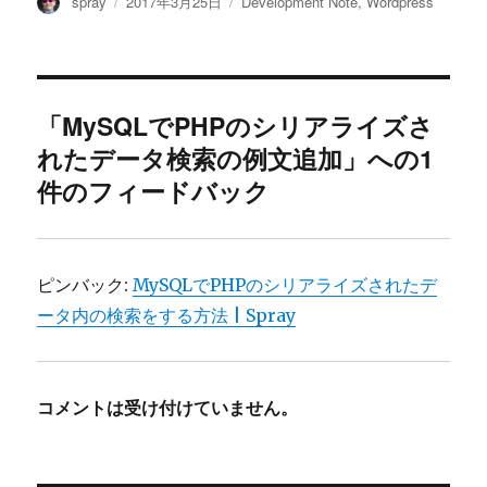
投
投
カ
spray
2017年3月25日
Development Note
,
Wordpress
稿
稿
テ
者
日:
ゴ
リ
ー
「MySQLでPHPのシリアライズさ
れたデータ検索の例文追加」への1
件のフィードバック
ピンバック:
MySQLでPHPのシリアライズされたデ
ータ内の検索をする方法 | Spray
コメントは受け付けていません。