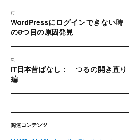
投
前
稿
WordPressにログインできない時
過
の8つ目の原因発見
去
ナ
の
ビ
投
稿:
ゲ
次
IT日本昔ばなし： つるの開き直り
次
ー
編
の
シ
投
稿:
ョ
ン
関連コンテンツ