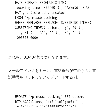
DATE_FORMAT( FROM_UNIXTIME( 
`booking_time` -32400 ) , '%Y%m%d' ) AS 
DAY , article_id , created

FROM `wp_mtssb_booking`

WHERE REPLACE( REPLACE( SUBSTRING_INDEX( 
SUBSTRING_INDEX( client, ';', 20 ) , 
':', -1 ) , '\"', '' ) , '-', '' ) = 
'09085840000'
これも、0.0404秒で実行できます。
メールアドレスをキーに、電話番号が空のものに電
話番号をセットしてアップデートする例。
UPDATE `wp_mtssb_booking` SET client = 
REPLACE(client, 's:3:"tel";s:0:"";', 
's:3:"tel";s:11:"08053870000";')
