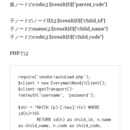
親ノードのcodeは$result[0][‘parent_code’]
子ノードのノードIDは$result[0][‘child_id’]
子ノードのnameは$result[0][‘child_name’]
子ノードのcodeは$result[0][‘child_code’]
PHPでは
require('vendor/autoload.php');

$client = new Everyman\Neo4j\Client();

$client->getTransport()-
>setAuth('username', 'password');

$str = "MATCH (p)-[:has]->(n) WHERE 
id(n)=165 

　　　　RETURN id(n) as child_id, n.name 
as child_name, n.code as child_code, 
