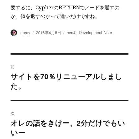
要するに、CypherのRETURNでノードを返すの
か、値を返すのかって違いだけですね。
投
投
カ
spray
2016年4月8日
neo4j
,
Development Note
稿
稿
テ
者
日:
ゴ
リ
ー
投
前
稿
サイトを70％リニューアルしまし
過
た。
去
ナ
の
ビ
投
稿:
ゲ
次
オレの話をきけー、2分だけでもい
次
ー
いー
の