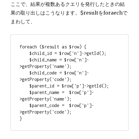
ここで、結果が複数あるクエリを発行したときの結
果の取り出しはこうなります。$resultをforaechで
まわして、
foreach ($result as $row) {

    $child_id = $row['n']->getId();

    $child_name = $row['n']-
>getProperty('name');

    $child_code = $row['n']-
>getProperty('code');

    $parent_id = $row['p']->getId();

    $parent_name =  $row['p']-
>getProperty('name');

    $parent_code =  $row['p']-
>getProperty('code');

}