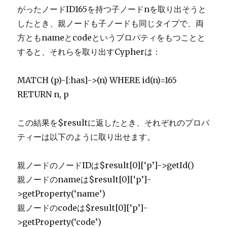
がったノードID165を持つ子ノードnを取り出そうと
したとき、親ノードも子ノードも同じタイプで、両
方ともnameとcodeというプロパティをもつことと
すると、それらを取り出すCypherは：
MATCH (p)-[:has]->(n) WHERE id(n)=165
RETURN n, p
この結果を$resultに返したとき、それぞれのプロパ
ティーは以下のように取り出せます。
親ノードのノードIDは$result[0][‘p’]->getId()
親ノードのnameは$result[0][‘p’]-
>getProperty(‘name’)
親ノードのcodeは$result[0][‘p’]-
>getProperty(‘code’)