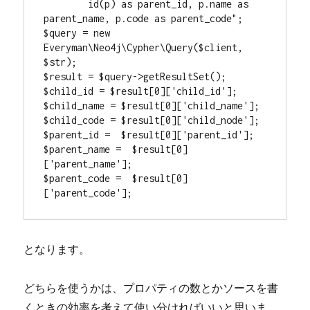
　　　　id(p) as parent_id, p.name as 
parent_name, p.code as parent_code";

$query = new 
Everyman\Neo4j\Cypher\Query($client, 
$str);

$result = $query->getResultSet();

$child_id = $result[0]['child_id'];

$child_name = $result[0]['child_name'];

$child_code = $result[0]['child_node'];

$parent_id =  $result[0]['parent_id'];

$parent_name =  $result[0]
['parent_name'];

$parent_code =  $result[0]
['parent_code'];
となります。
どちらを使うかは、プロパティの数とかソースを書
くときの効率を考えて使い分ければいいと思いま