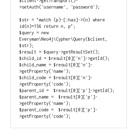
$client->getTransport()-
>setAuth('username', 'password');

$str = "match (p)-[:has]->(n) where 
id(n)=156 return n, p";

$query = new 
Everyman\Neo4j\Cypher\Query($client, 
$str);

$result = $query->getResultSet();

$child_id = $result[0]['n']->getId();

$child_name = $result[0]['n']-
>getProperty('name');

$child_code = $result[0]['n']-
>getProperty('code');

$parent_id =  $result[0]['p']->getId();

$parent_name =  $result[0]['p']-
>getProperty('name');

$parent_code =  $result[0]['p']-
>getProperty('code');