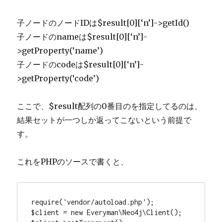
子ノードのノードIDは$result[0][‘n’]->getId()
子ノードのnameは$result[0][‘n’]-
>getProperty(‘name’)
子ノードのcodeは$result[0][‘n’]-
>getProperty(‘code’)
ここで、$result配列の0番目のを指定してるのは、
結果セットが一つしか返ってこないという前提で
す。
これをPHPのソースで書くと、
require('vendor/autoload.php');

$client = new Everyman\Neo4j\Client();
