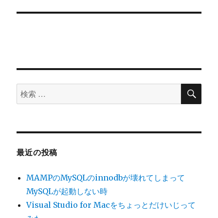
シ
投
稿:
ョ
ン
検
検
索
索
対
象:
最近の投稿
MAMPのMySQLのinnodbが壊れてしまって
MySQLが起動しない時
Visual Studio for Macをちょっとだけいじって