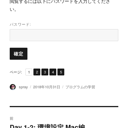
閲覧するには以下にパスワードを入力してくださ
い。
パスワード:
,
,
,
,
ペ
ペ
ペ
ペ
ペ
ページ:
1
2
3
4
5
ー
ー
ー
ー
ー
ジ
ジ
ジ
ジ
ジ
投
投
カ
spray
2018年10月31日
プログラムの学習
稿
稿
テ
者
日:
ゴ
リ
ー
投
前
稿
Day 1-2: 環境設定 Mac編
過