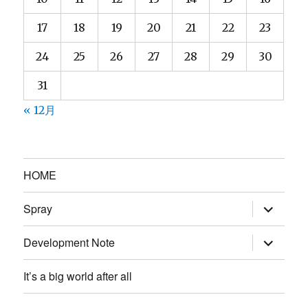
17
18
19
20
21
22
23
24
25
26
27
28
29
30
31
« 12月
HOME
サ
Spray
ブ
メ
ニ
サ
Development Note
ュ
ブ
ー
メ
を
ニ
It’s a big world after all
展
ュ
開
ー
を