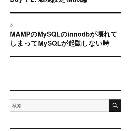
去
ナ
の
ビ
投
次
稿:
ゲ
MAMPのMySQLのinnodbが壊れて
次
しまってMySQLが起動しない時
の
ー
投
シ
稿:
ョ
ン
検
検
索
索
対
象: